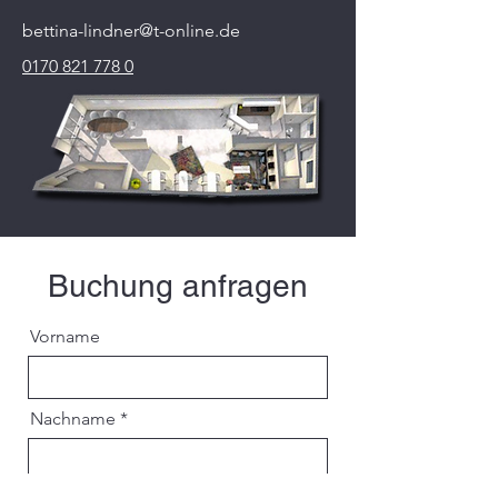
bettina-lindner@t-online.de
0170 821 778 0
Buchung anfragen
Vorname
Nachname